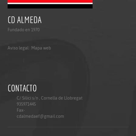
CD ALMEDA
Fundado en 1970
Aviso legal
|
Mapa web
Aviso legal
|
Mapa web
Politica de privacidad
CONTACTO
C/ Silici s/n , Cornella de Llobregat
935971445
Fax-
cdalmedaef@gmail.com