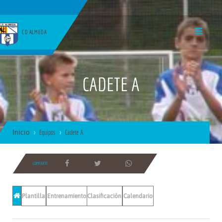
CD ALMEDA
CADETE A
Inicio
Equipos
Cadete A
COMPARTE
Plantilla
Entrenamientos
Clasificación
Calendario