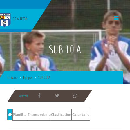
CD ALMEDA
SUB 10 A
Inicio
Equipos
SUB 10 A
COMPARTE
Plantilla
Entrenamientos
Clasificación
Calendario