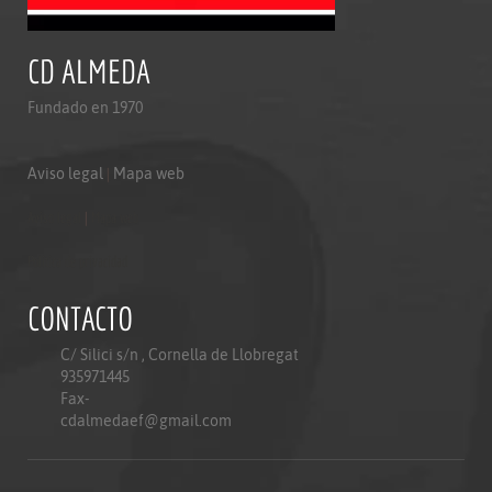
CD ALMEDA
Fundado en 1970
Aviso legal
|
Mapa web
Aviso legal
|
Mapa web
Politica de privacidad
CONTACTO
C/ Silici s/n , Cornella de Llobregat
935971445
Fax-
cdalmedaef@gmail.com