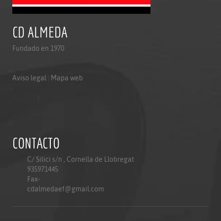
CD ALMEDA
Fundado en 1970
Aviso legal
|
Mapa web
Aviso legal
|
Mapa web
Politica de privacidad
CONTACTO
C/ Silici s/n , Cornella de Llobregat
935971445
Fax-
cdalmedaef@gmail.com