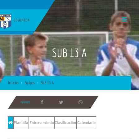
CD ALMEDA
SUB 13 A
Inicio
Equipos
SUB 13 A
COMPARTE
Plantilla
Entrenamientos
Clasificación
Calendario