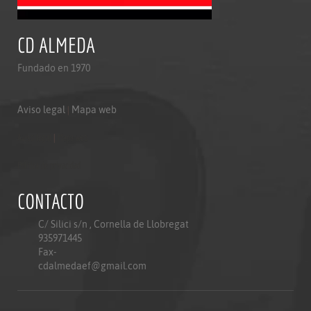
CD ALMEDA
Fundado en 1970
Aviso legal
|
Mapa web
Aviso legal
|
Mapa web
Politica de privacidad
CONTACTO
C/ Silici s/n , Cornella de Llobregat
935971445
Fax-
cdalmedaef@gmail.com