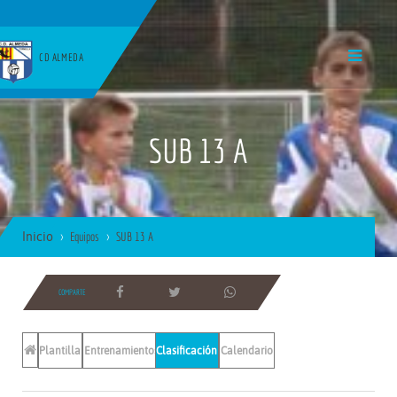
CD ALMEDA
SUB 13 A
Inicio
Equipos
SUB 13 A
COMPARTE
Plantilla
Entrenamientos
Clasificación
Calendario