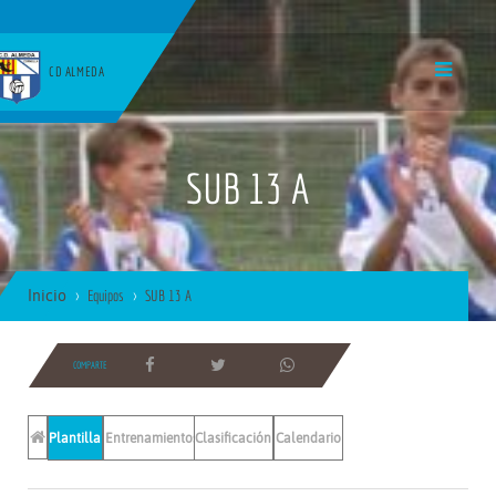
CD ALMEDA
SUB 13 A
Inicio
Equipos
SUB 13 A
COMPARTE
Plantilla
Entrenamientos
Clasificación
Calendario