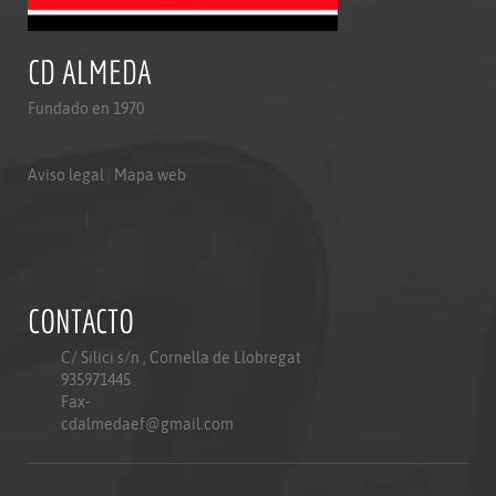
CD ALMEDA
Fundado en 1970
Aviso legal
|
Mapa web
Aviso legal
|
Mapa web
Politica de privacidad
CONTACTO
C/ Silici s/n , Cornella de Llobregat
935971445
Fax-
cdalmedaef@gmail.com