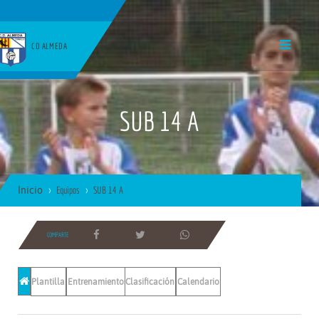
CD ALMEDA
SUB 14 A
Inicio
Equipos
SUB 14 A
COMPARTE
Plantilla
Entrenamientos
Clasificación
Calendario