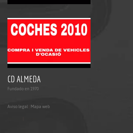
CD ALMEDA
Fundado en 1970
Aviso legal
|
Mapa web
Aviso legal
|
Mapa web
Politica de privacidad