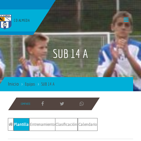
CD ALMEDA
SUB 14 A
Inicio
Equipos
SUB 14 A
COMPARTE
Plantilla
Entrenamientos
Clasificación
Calendario