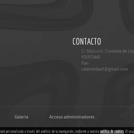
CONTACTO
C/ Silici s/n , Cornella de Ll
935971445
Fax-
cdalmedaef@gmail.com
Galería
Acceso administradores
Copyright © 2018
cidad personalizada a través del análisis de tu navegación, conforme a nuestra
política de cookies
. El usu