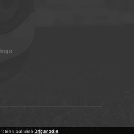
obregat
Grupoweb Deportiva SL
.Todos los derechos reservados.
ario tiene la posibilidad de
Configurar cookies
.