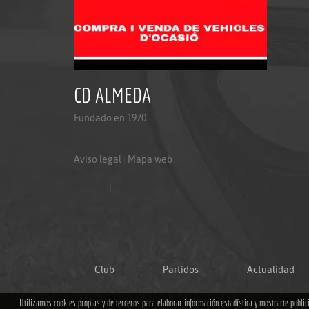
CD ALMEDA
Fundado en 1970
Aviso legal
|
Mapa web
Aviso legal
|
Mapa web
Politica de privacidad
Club
Partidos
Actualidad
Utilizamos cookies propias y de terceros para elaborar información estadística y mostrarte publi