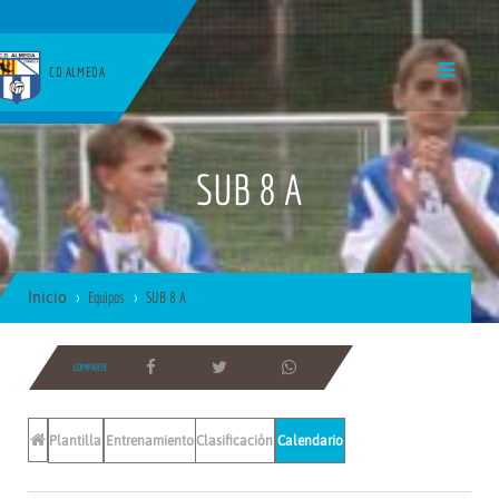
CD ALMEDA
SUB 8 A
Inicio
Equipos
SUB 8 A
COMPARTE
Plantilla
Entrenamientos
Clasificación
Calendario