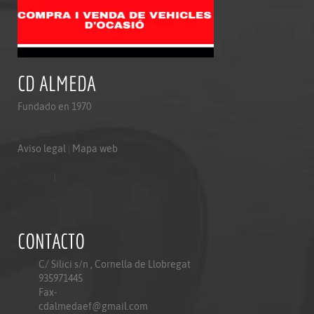
CD ALMEDA
Fundado en 1970
Aviso legal
|
Mapa web
Aviso legal
|
Mapa web
Politica de privacidad
CONTACTO
C/ Silici s/n , Cornella de Llobregat
935971445
Fax-
cdalmedaef@gmail.com