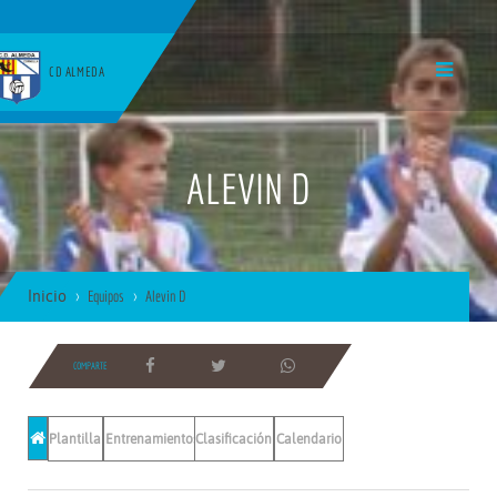
CD ALMEDA
ALEVIN D
Inicio
Equipos
Alevin D
COMPARTE
Plantilla
Entrenamientos
Clasificación
Calendario