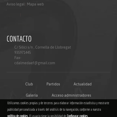
Aviso legal
|
Mapa web
Aviso legal
|
Mapa web
Politica de privacidad
CONTACTO
C/ Silici s/n , Cornella de Llobregat
935971445
Fax-
cdalmedaef@gmail.com
Club
Partidos
Actualidad
Galería
Acceso administradores
Utilizamos cookies propias y de terceros para elaborar información estadística y mostrarte
Copyright © 2018
Grupoweb Deportiva SL
.Todos los derechos
publicidad personalizada a través del análisis de tu navegación, conforme a nuestra
reservados.
política de cookies
. El usuario tiene la posibilidad de
Configurar cookies
.