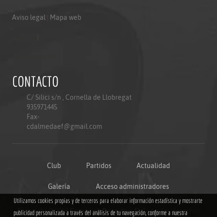
Aviso legal
|
Mapa web
Aviso legal
|
Mapa web
Politica de privacidad
CONTACTO
C/ Silici s/n , Cornella de Llobregat
935971445
Fax-
cdalmedaef@gmail.com
Club
Partidos
Actualidad
Galería
Acceso administradores
Utilizamos cookies propias y de terceros para elaborar información estadística y mostrarte
Copyright © 2018
Grupoweb Deportiva SL
.Todos los derechos
publicidad personalizada a través del análisis de tu navegación, conforme a nuestra