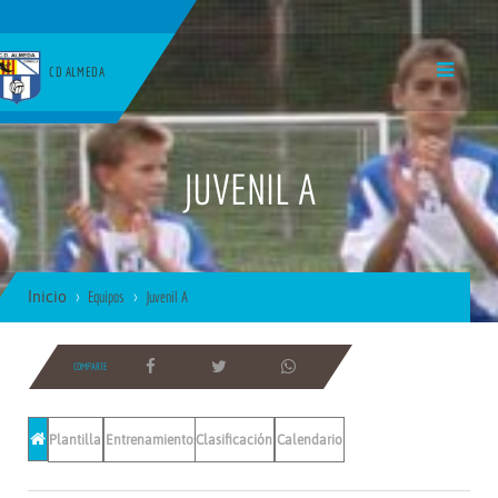
CD ALMEDA
JUVENIL A
Inicio
Equipos
Juvenil A
COMPARTE
Plantilla
Entrenamientos
Clasificación
Calendario