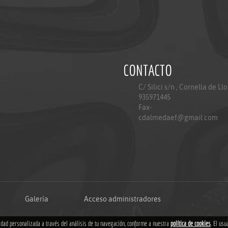
CONTACTO
C/ Silici s/n , Cornella de Ll
935971445
Fax-
cdalmedaef@gmail.com
Galería
Acceso administradores
Copyright © 2018
cidad personalizada a través del análisis de tu navegación, conforme a nuestra
política de cookies
. El usu