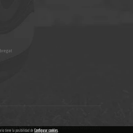
obregat
Grupoweb Deportiva SL
.Todos los derechos reservados.
ario tiene la posibilidad de
Configurar cookies
.