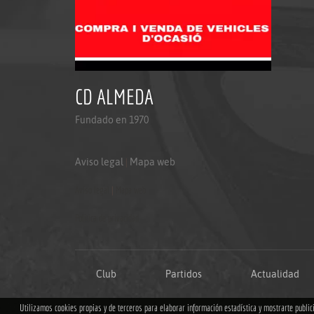
CD ALMEDA
Fundado en 1970
Aviso legal
|
Mapa web
Aviso legal
|
Mapa web
Politica de privacidad
Club
Partidos
Actualidad
Utilizamos cookies propias y de terceros para elaborar información estadística y mostrarte publi