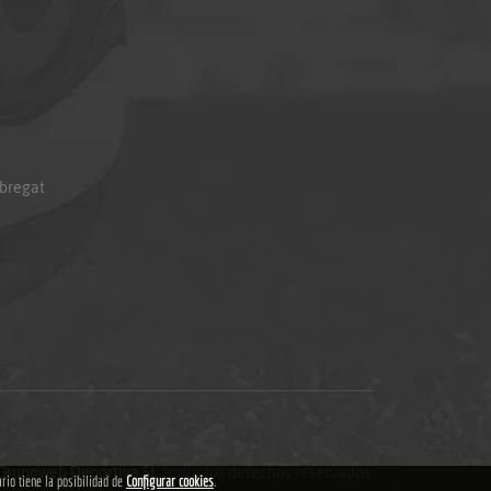
obregat
Grupoweb Deportiva SL
.Todos los derechos reservados.
ario tiene la posibilidad de
Configurar cookies
.