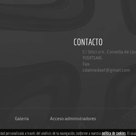
CONTACTO
C/ Silici s/n , Cornella de Ll
935971445
Fax-
cdalmedaef@gmail.com
Galería
Acceso administradores
Copyright © 2018
cidad personalizada a través del análisis de tu navegación, conforme a nuestra
política de cookies
. El usu