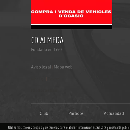
CD ALMEDA
Fundado en 1970
Aviso legal
|
Mapa web
Aviso legal
|
Mapa web
Politica de privacidad
Club
Partidos
Actualidad
Utilizamos cookies propias y de terceros para elaborar información estadística y mostrarte publi