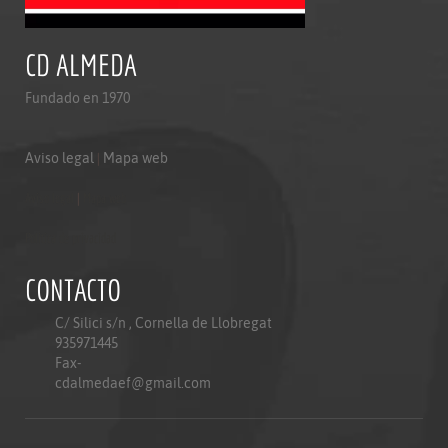
CD ALMEDA
Fundado en 1970
Aviso legal
|
Mapa web
Aviso legal
|
Mapa web
Politica de privacidad
CONTACTO
C/ Silici s/n , Cornella de Llobregat
935971445
Fax-
cdalmedaef@gmail.com