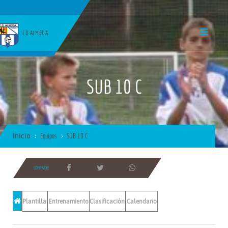
CD ALMEDA
SUB 10 C
Inicio
Equipos
SUB 10 C
COMPARTE
Plantilla
Entrenamientos
Clasificación
Calendario