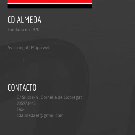
CD ALMEDA
Fundado en 1970
Aviso legal
|
Mapa web
Aviso legal
|
Mapa web
Politica de privacidad
CONTACTO
C/ Silici s/n , Cornella de Llobregat
935971445
Fax-
cdalmedaef@gmail.com