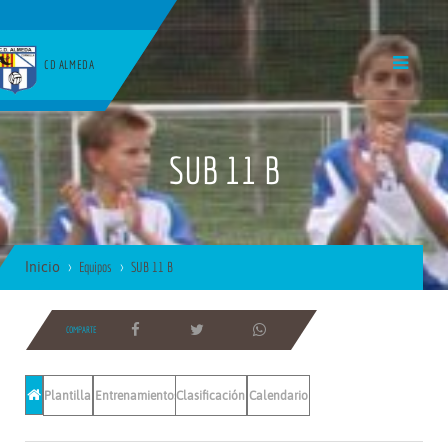
CD ALMEDA
SUB 11 B
Inicio
Equipos
SUB 11 B
COMPARTE
Plantilla
Entrenamientos
Clasificación
Calendario