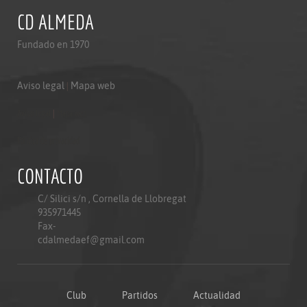
CD ALMEDA
Fundado en 1970
Aviso legal
|
Mapa web
Aviso legal
|
Mapa web
Politica de privacidad
CONTACTO
C/ Silici s/n , Cornella de Llobregat
935971445
Fax-
cdalmedaef@gmail.com
Club
Partidos
Actualidad