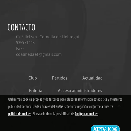
Aviso legal
|
Mapa web
Politica de privacidad
CONTACTO
C/ Silici s/n , Cornella de Llobregat
935971445
Fax-
cdalmedaef@gmail.com
Club
Partidos
Actualidad
Galería
Acceso administradores
Utilizamos cookies propias y de terceros para elaborar información estadística y mostrarte
Copyright © 2018
Grupoweb Deportiva SL
.Todos los derechos
publicidad personalizada a través del análisis de tu navegación, conforme a nuestra
reservados.
política de cookies
. El usuario tiene la posibilidad de
Configurar cookies
.
ACEPTAR TODAS