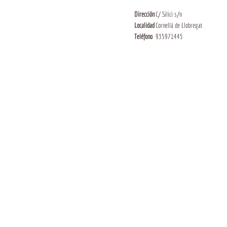
Dirección
C/ Silici s/n
Localidad
Cornellá de Llobregat
Teléfono
935971445