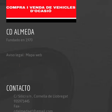
CD ALMEDA
Fundado en 1970
Aviso legal
|
Mapa web
Aviso legal
|
Mapa web
Politica de privacidad
CONTACTO
C/ Silici s/n , Cornella de Llobregat
935971445
Fax-
cdalmedaef@gmail.com