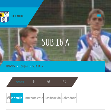
CD ALMEDA
SUB 16 A
Inicio
Equipos
SUB 16 A
COMPARTE
Plantilla
Entrenamientos
Clasificación
Calendario