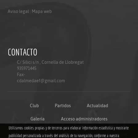
Aviso legal
|
Mapa web
Aviso legal
|
Mapa web
Politica de privacidad
CONTACTO
C/ Silici s/n , Cornella de Llobregat
935971445
Fax-
cdalmedaef@gmail.com
Club
Partidos
Actualidad
Galería
Acceso administradores
Utilizamos cookies propias y de terceros para elaborar información estadística y mostrarte
Copyright © 2018
Grupoweb Deportiva SL
.Todos los derechos
publicidad personalizada a través del análisis de tu navegación, conforme a nuestra