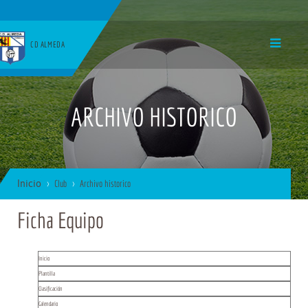
CD ALMEDA
ARCHIVO HISTORICO
Inicio
Club
Archivo historico
Ficha Equipo
Inicio
Plantilla
Clasificación
Calendario