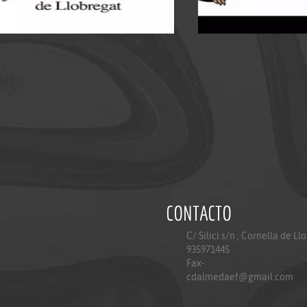
CONTACTO
C/ Silici s/n , Cornella de Ll
935971445
Fax-
cdalmedaef@gmail.com