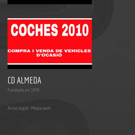
CD ALMEDA
Fundado en 1970
Aviso legal
|
Mapa web
Aviso legal
|
Mapa web
Politica de privacidad