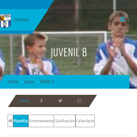
CD ALMEDA
JUVENIL B
Inicio
Equipos
JUVENIL B
COMPARTE
Plantilla
Entrenamientos
Clasificación
Calendario