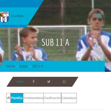
CD ALMEDA
SUB 11 A
Inicio
Equipos
SUB 11 A
COMPARTE
Plantilla
Entrenamientos
Clasificación
Calendario