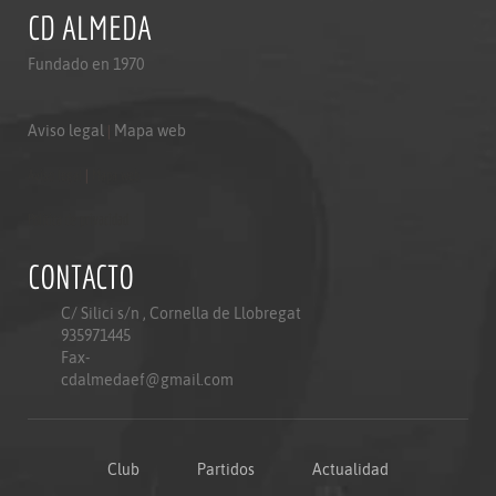
CD ALMEDA
Fundado en 1970
Aviso legal
|
Mapa web
Aviso legal
|
Mapa web
Politica de privacidad
CONTACTO
C/ Silici s/n , Cornella de Llobregat
935971445
Fax-
cdalmedaef@gmail.com
Club
Partidos
Actualidad