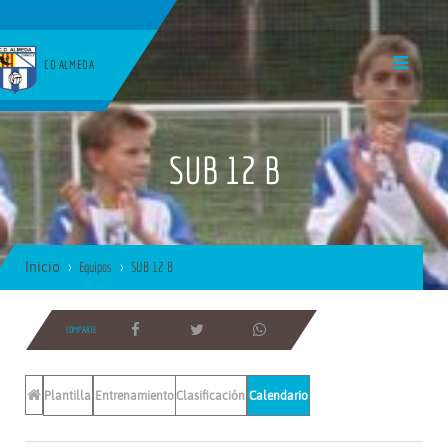
CD ALMEDA
SUB 12 B
Inicio
Equipos
SUB 12 B
COMPARTE
Plantilla
Entrenamientos
Clasificación
Calendario