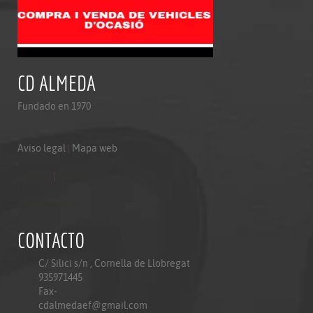
CD ALMEDA
Fundado en 1970
Aviso legal
|
Mapa web
Aviso legal
|
Mapa web
Politica de privacidad
CONTACTO
C/ Silici s/n , Cornella de Llobregat
935971445
Fax-
cdalmedaef@gmail.com