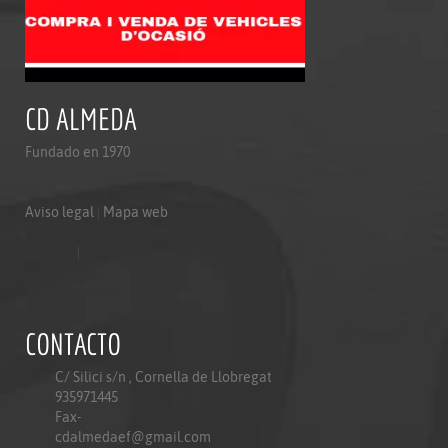
CD ALMEDA
Fundado en 1970
Aviso legal
|
Mapa web
Aviso legal
|
Mapa web
Politica de privacidad
CONTACTO
C/ Silici s/n , Cornella de Llobregat
935971445
Fax-
cdalmedaef@gmail.com