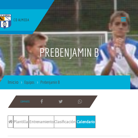
CD ALMEDA
PREBENJAMIN B
Inicio
Equipos
Prebenjamin B
COMPARTE
Plantilla
Entrenamientos
Clasificación
Calendario