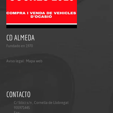
CD ALMEDA
Fundado en 1970
Aviso legal
|
Mapa web
Aviso legal
|
Mapa web
Politica de privacidad
CONTACTO
C/ Silici s/n , Cornella de Llobregat
935971445
Fax-