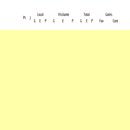
Local
Visitante
Total
Goles
Pt
J
G
E
P
G
E
P
G
E
P
Fav
Cont