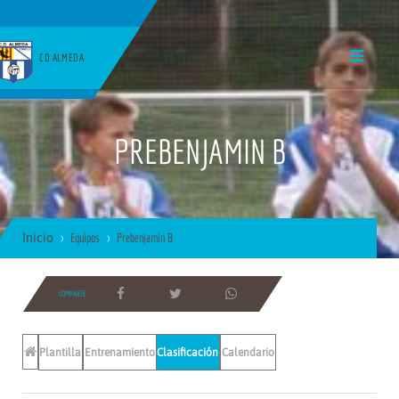
CD ALMEDA
PREBENJAMIN B
Inicio
Equipos
Prebenjamin B
COMPARTE
Plantilla
Entrenamientos
Clasificación
Calendario