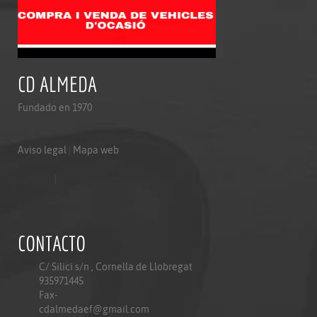
CD ALMEDA
Fundado en 1970
Aviso legal
|
Mapa web
Aviso legal
|
Mapa web
Politica de privacidad
CONTACTO
C/ Silici s/n , Cornella de Llobregat
935971445
Fax-
cdalmedaef@gmail.com