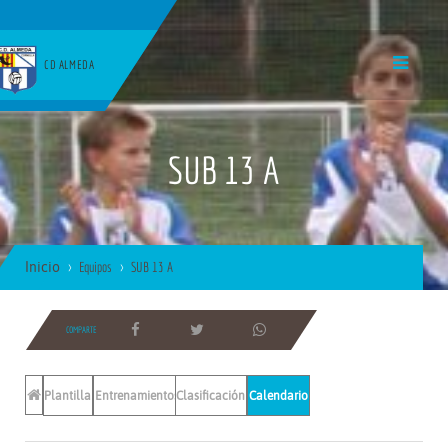
CD ALMEDA
SUB 13 A
Inicio
Equipos
SUB 13 A
COMPARTE
Plantilla
Entrenamientos
Clasificación
Calendario