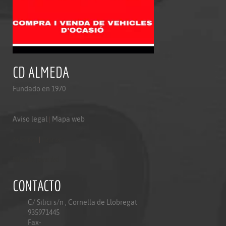
CD ALMEDA
Fundado en 1970
Aviso legal
|
Mapa web
Aviso legal
|
Mapa web
Politica de privacidad
CONTACTO
C/ Silici s/n , Cornella de Llobregat
935971445
Fax-