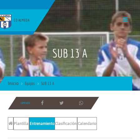
CD ALMEDA
SUB 13 A
Inicio
Equipos
SUB 13 A
COMPARTE
Plantilla
Entrenamientos
Clasificación
Calendario